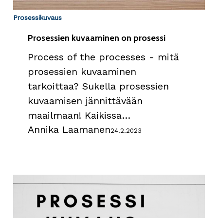
Prosessikuvaus
Prosessien kuvaaminen on prosessi
Process of the processes - mitä
prosessien kuvaaminen
tarkoittaa? Sukella prosessien
kuvaamisen jännittävään
maailmaan! Kaikissa…
Annika Laamanen
24.2.2023
Miten
ja
miksi