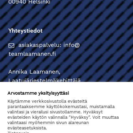
00940 Helsinki
Yhteystiedot
asiakaspalvelu: info
teamlaamanen.fi
Annika Laamanen,
Laatujärjestelmäkehittäjä
Arvostamme yksityisyyttäsi
Puh: 040 668 1354
Käytämme verkkosivustolla evästeitä
parantaaksemme käyttökokemustasi, muistamalla
valintasi ja vierailusi sivustollamme. Hyväksyt
info@teamlaamanen.fi
evästeiden käytön valinnalla "Hyväksy". Voit muuttaa
valintaasi myöhemmin sivun alareunan
evästeasetuksista.