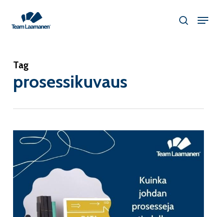
Skip
Men
to
searc
main
content
Tag
prosessikuvaus
Kuinka
johdan
prosesseja
tiedolla
OSA
3